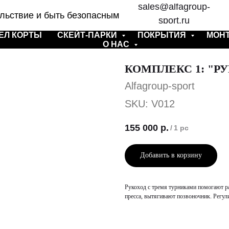
sales@alfagroup-
льствие и быть безопасным
sport.ru
ЕЛ КОРТЫ
СКЕЙТ-ПАРКИ
ПОКРЫТИЯ
МОН
О НАС
КОМПЛЕКС 1: "Р
Alfagroup-sport
SKU:
V012
155 000
р.
/
1 pc
Добавить в корзину
Рукоход с тремя турниками помогают ра
пресса, вытягивают позвоночник. Регул